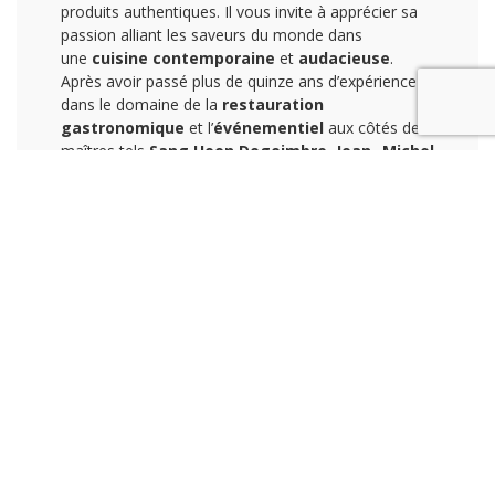
produits authentiques. Il vous invite à apprécier sa
passion alliant les saveurs du monde dans
une
cuisine contemporaine
et
audacieuse
.
Après avoir passé plus de quinze ans d’expérience
dans le domaine de la
restauration
gastronomique
et l’
événementiel
aux côtés de
maîtres tels
Sang Hoon Degeimbre
,
Jean- Michel
Loriers
, et
José Tourneur
.
Il positionne aujourd’hui, le service personnalisé
étant dans ses priorités, en créant
Le Jo allié du
goût
.
Le Jo allié du goût
qui se dédie à vos tables
et
événements
avec la garantie d’un service de
haute qualité rendu par du personnel expérimenté.
le Jo allié du goût
propose des formules à
domicile, ou autre lieux de votre choix mais vous
offre aussi une sélection de
lieux prestigieux
hors
du commun. Il conçoit avec vous et pour vous
un
thème gastronomique
en accord avec
votre
événement
.